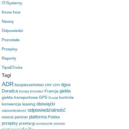
IT/Systemy
Know how
Newsy
Odpowiedzi
Pozostałe
Przepisy
Raporty
Tips&Tricks
Tagi
ADR
dgsa
bezpieczeństwo
cmr
crm
Doradca
giełda
Francja
Europa
formularz
giełda transportowa
GPS
kontrola
Gruzja
obowiązki
konwencja
leasing
odpowiedzialność
odpoweidzialność
platforma
owoce
partner
Polska
przepisy
przetargi
przewoznik umowny