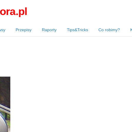
ora.pl
wsy
Przepisy
Raporty
Tips&Tricks
Co robimy?