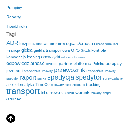
Przepisy
Raporty
Tips&Tricks
Tagi
ADR
dgsa
Doradca
bezpieczeństwo
cmr
crm
Europa
formularz
giełda
Francja
giełda transportowa
GPS
kontrola
Gruzja
obowiązki
konwencja
leasing
odpoweidzialność
odpowiedzialność
platforma
przepisy
owoce
partner
Polska
przewoźnik
przetargi
przewoznik umowny
Przewoźnik umowny
spedytor
spedycja
raport
spedytor
siarka
sprawozdanie
telematyka
TimoCom
tracking
ADR
towary niebezpieczne
transport
umowa
warunki
tsl
ustawa
zmiany
zmpd
ładunek