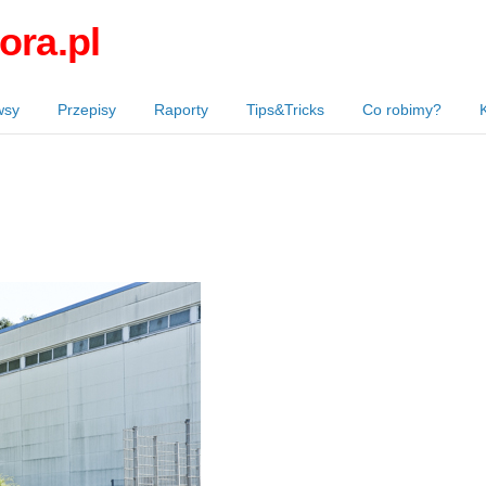
ora.pl
wsy
Przepisy
Raporty
Tips&Tricks
Co robimy?