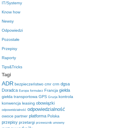
IT/Systemy
Know how
Newsy
Odpowiedzi
Pozostałe
Przepisy
Raporty
Tips&Tricks
Tagi
ADR
dgsa
bezpieczeństwo
cmr
crm
Doradca
giełda
Francja
Europa
formularz
giełda transportowa
GPS
kontrola
Gruzja
obowiązki
konwencja
leasing
odpowiedzialność
odpoweidzialność
platforma
owoce
partner
Polska
przepisy
przetargi
przewoznik umowny