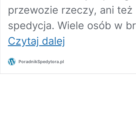
przewozie rzeczy, ani też
spedycja. Wiele osób w b
Czym
Czytaj dalej
jest
spedycja
a
PoradnikSpedytora.pl
czym
pośrednictwo
przy
przewozie
rzeczy
i
czy
są
one
tożsame?