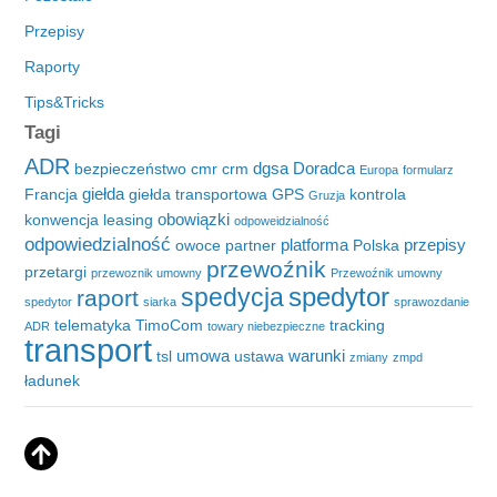
Przepisy
Raporty
Tips&Tricks
Tagi
ADR
dgsa
Doradca
bezpieczeństwo
cmr
crm
Europa
formularz
giełda
Francja
giełda transportowa
GPS
kontrola
Gruzja
obowiązki
konwencja
leasing
odpoweidzialność
odpowiedzialność
platforma
przepisy
owoce
partner
Polska
przewoźnik
przetargi
przewoznik umowny
Przewoźnik umowny
spedytor
spedycja
raport
spedytor
siarka
sprawozdanie
telematyka
TimoCom
tracking
ADR
towary niebezpieczne
transport
umowa
warunki
tsl
ustawa
zmiany
zmpd
ładunek