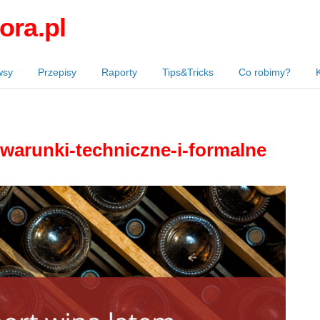
ora.pl
wsy
Przepisy
Raporty
Tips&Tricks
Co robimy?
-warunki-techniczne-i-formalne