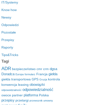
IT/Systemy
Know how
Newsy
Odpowiedzi
Pozostałe
Przepisy
Raporty
Tips&Tricks
Tagi
ADR
dgsa
bezpieczeństwo
cmr
crm
Doradca
giełda
Francja
Europa
formularz
giełda transportowa
GPS
kontrola
Gruzja
obowiązki
konwencja
leasing
odpowiedzialność
odpoweidzialność
platforma
owoce
partner
Polska
przepisy
przetargi
przewoznik umowny