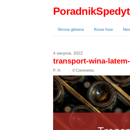
PoradnikSpedyt
Strona główna
Know how
Ne
4 sierpnia, 2022
transport-wina-latem
P. H.
0 Comments