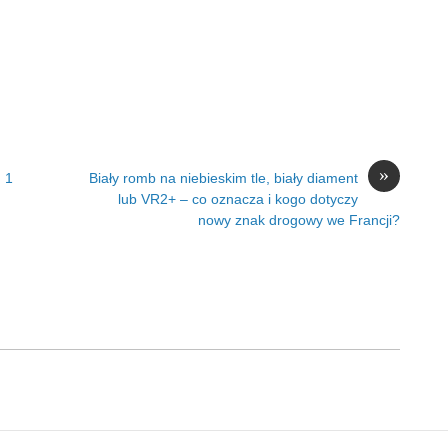
»
 1
Biały romb na niebieskim tle, biały diament
lub VR2+ – co oznacza i kogo dotyczy
nowy znak drogowy we Francji?