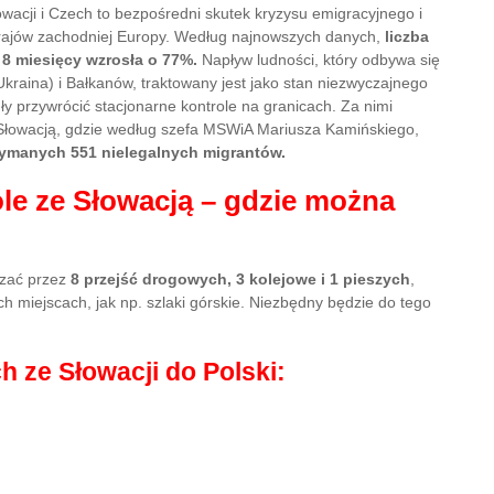
owacji i Czech to bezpośredni skutek kryzysu emigracyjnego i
krajów zachodniej Europy. Według najnowszych danych,
liczba
8 miesięcy wzrosła o 77%.
Napływ ludności, który odbywa się
Ukraina) i Bałkanów, traktowany jest jako stan niezwyczajnego
y przywrócić stacjonarne kontrole na granicach. Za nimi
 Słowacją, gdzie według szefa MSWiA Mariusza Kamińskiego,
rzymanych 551 nielegalnych migrantów.
ole ze Słowacją – gdzie można
czać przez
8 przejść drogowych, 3 kolejowe i 1 pieszych
,
h miejscach, jak np. szlaki górskie. Niezbędny będzie do tego
h ze Słowacji do Polski: