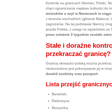
Kontrole na granicach Niemiec, Polski, Sł
chęci ograniczenia napływu ludności do 
wniosków o azyl w Niemczech w ciągu 
z terenów wschodnich (głównie Białoruś, 
zagrożenia. Na tej podstawie Niemcy mogł
poszła Polska, z uwagi na sąsiedztwo ze
przez ostatnie 2 tygodnie zostało zat
Stałe i doraźne kontr
przekraczać granicę?
Granicę słowacko-polską można przekra
niedozwolone jest pokonywanie jej w innyc
dowód osobisty oraz paszport
.
Lista przejść granicznyc
Barwinek,
Radoszyce,
Muszynka,