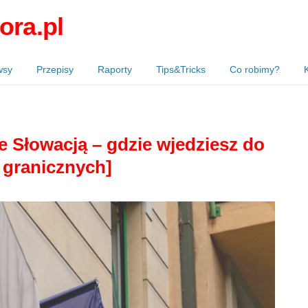
ora.pl
wsy
Przepisy
Raporty
Tips&Tricks
Co robimy?
e Słowacją – gdzie wjedziesz do
ć granicznych]