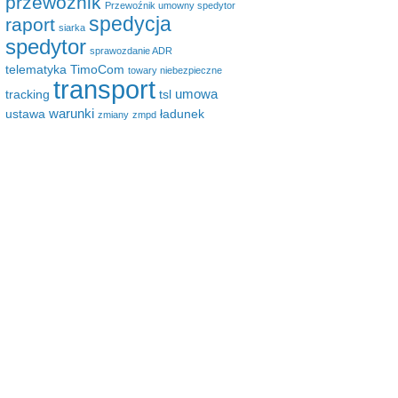
przewoźnik
Przewoźnik umowny spedytor
spedycja
raport
siarka
spedytor
sprawozdanie ADR
telematyka
TimoCom
towary niebezpieczne
transport
umowa
tracking
tsl
warunki
ustawa
ładunek
zmiany
zmpd