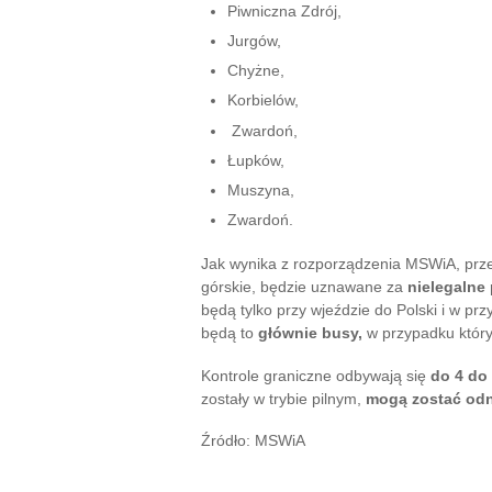
Piwniczna Zdrój,
Jurgów,
Chyżne,
Korbielów,
Zwardoń,
Łupków,
Muszyna,
Zwardoń.
Jak wynika z rozporządzenia MSWiA, przem
górskie, będzie uznawane za
nielegalne
będą tylko przy wjeździe do Polski i w p
będą to
głównie busy,
w przypadku który
Kontrole graniczne odbywają się
do 4 do
zostały w trybie pilnym,
mogą zostać odn
Źródło: MSWiA