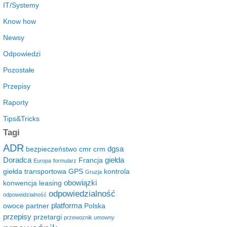
IT/Systemy
Know how
Newsy
Odpowiedzi
Pozostałe
Przepisy
Raporty
Tips&Tricks
Tagi
ADR
dgsa
bezpieczeństwo
cmr
crm
Doradca
giełda
Francja
Europa
formularz
giełda transportowa
GPS
kontrola
Gruzja
obowiązki
konwencja
leasing
odpowiedzialność
odpoweidzialność
platforma
owoce
partner
Polska
przepisy
przetargi
przewoznik umowny