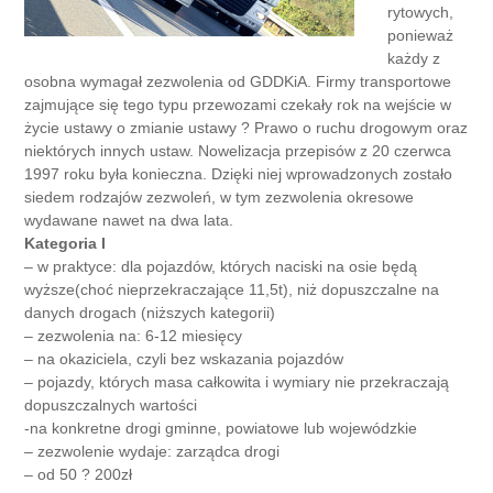
rytowych,
ponieważ
każdy z
osobna wymagał zezwolenia od GDDKiA. Firmy transportowe
zajmujące się tego typu przewozami czekały rok na wejście w
życie ustawy o zmianie ustawy ? Prawo o ruchu drogowym oraz
niektórych innych ustaw. Nowelizacja przepisów z 20 czerwca
1997 roku była konieczna. Dzięki niej wprowadzonych zostało
siedem rodzajów zezwoleń, w tym zezwolenia okresowe
wydawane nawet na dwa lata.
Kategoria I
– w praktyce: dla pojazdów, których naciski na osie będą
wyższe(choć nieprzekraczające 11,5t), niż dopuszczalne na
danych drogach (niższych kategorii)
– zezwolenia na: 6-12 miesięcy
– na okaziciela, czyli bez wskazania pojazdów
– pojazdy, których masa całkowita i wymiary nie przekraczają
dopuszczalnych wartości
-na konkretne drogi gminne, powiatowe lub wojewódzkie
– zezwolenie wydaje: zarządca drogi
– od 50 ? 200zł