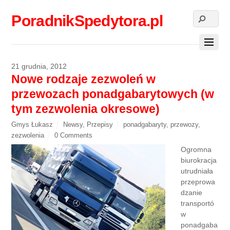
PoradnikSpedytora.pl
21 grudnia, 2012
Nowe rodzaje zezwoleń w
przewozach ponadgabarytowych (w
tym zezwolenia okresowe)
Gmys Łukasz
Newsy
,
Przepisy
ponadgabaryty
,
przewozy
,
zezwolenia
0 Comments
Ogromna
biurokracja
utrudniała
przeprowa
dzanie
transportó
w
ponadgaba