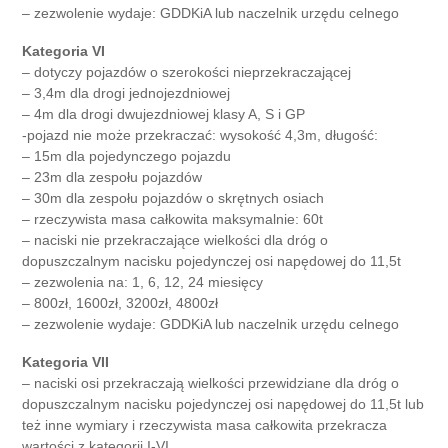
– zezwolenie wydaje: GDDKiA lub naczelnik urzędu celnego
Kategoria VI
– dotyczy pojazdów o szerokości nieprzekraczającej
– 3,4m dla drogi jednojezdniowej
– 4m dla drogi dwujezdniowej klasy A, S i GP
-pojazd nie może przekraczać: wysokość 4,3m, długość:
– 15m dla pojedynczego pojazdu
– 23m dla zespołu pojazdów
– 30m dla zespołu pojazdów o skrętnych osiach
– rzeczywista masa całkowita maksymalnie: 60t
– naciski nie przekraczające wielkości dla dróg o
dopuszczalnym nacisku pojedynczej osi napędowej do 11,5t
– zezwolenia na: 1, 6, 12, 24 miesięcy
– 800zł, 1600zł, 3200zł, 4800zł
– zezwolenie wydaje: GDDKiA lub naczelnik urzędu celnego
Kategoria VII
– naciski osi przekraczają wielkości przewidziane dla dróg o
dopuszczalnym nacisku pojedynczej osi napędowej do 11,5t lub
też inne wymiary i rzeczywista masa całkowita przekracza
wartości z kategorii I-VI.