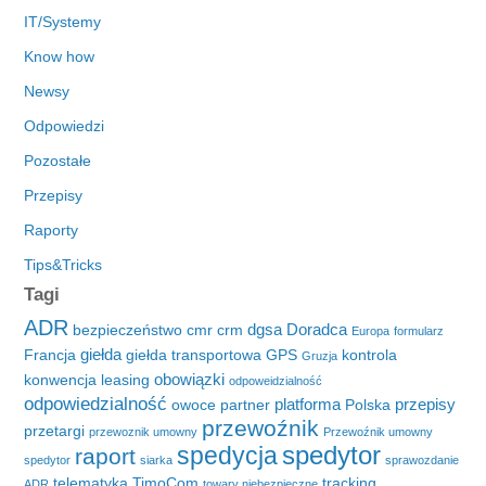
IT/Systemy
Know how
Newsy
Odpowiedzi
Pozostałe
Przepisy
Raporty
Tips&Tricks
Tagi
ADR
dgsa
Doradca
bezpieczeństwo
cmr
crm
Europa
formularz
giełda
Francja
giełda transportowa
GPS
kontrola
Gruzja
obowiązki
konwencja
leasing
odpoweidzialność
odpowiedzialność
platforma
przepisy
owoce
partner
Polska
przewoźnik
przetargi
przewoznik umowny
Przewoźnik umowny
spedytor
spedycja
raport
spedytor
siarka
sprawozdanie
telematyka
TimoCom
tracking
ADR
towary niebezpieczne