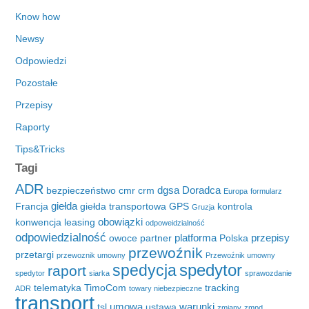
Know how
Newsy
Odpowiedzi
Pozostałe
Przepisy
Raporty
Tips&Tricks
Tagi
ADR
dgsa
Doradca
bezpieczeństwo
cmr
crm
Europa
formularz
giełda
Francja
giełda transportowa
GPS
kontrola
Gruzja
obowiązki
konwencja
leasing
odpoweidzialność
odpowiedzialność
platforma
przepisy
owoce
partner
Polska
przewoźnik
przetargi
przewoznik umowny
Przewoźnik umowny
spedytor
spedycja
raport
spedytor
siarka
sprawozdanie
telematyka
TimoCom
tracking
ADR
towary niebezpieczne
transport
umowa
warunki
tsl
ustawa
zmiany
zmpd