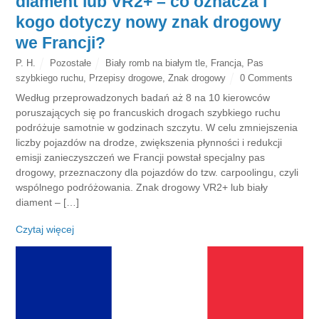
diament lub VR2+ – co oznacza i
kogo dotyczy nowy znak drogowy
we Francji?
P. H.
Pozostałe
Biały romb na białym tle
,
Francja
,
Pas
szybkiego ruchu
,
Przepisy drogowe
,
Znak drogowy
0 Comments
Według przeprowadzonych badań aż 8 na 10 kierowców
poruszających się po francuskich drogach szybkiego ruchu
podróżuje samotnie w godzinach szczytu. W celu zmniejszenia
liczby pojazdów na drodze, zwiększenia płynności i redukcji
emisji zanieczyszczeń we Francji powstał specjalny pas
drogowy, przeznaczony dla pojazdów do tzw. carpoolingu, czyli
wspólnego podróżowania. Znak drogowy VR2+ lub biały
diament – […]
Czytaj więcej