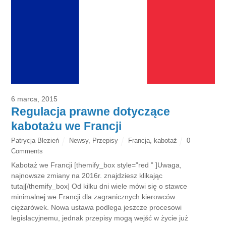
6 marca, 2015
Regulacja prawne dotyczące
kabotażu we Francji
Patrycja Blezień
Newsy
,
Przepisy
Francja
,
kabotaż
0
Comments
Kabotaż we Francji [themify_box style=”red ” ]Uwaga,
najnowsze zmiany na 2016r. znajdziesz klikając
tutaj[/themify_box] Od kilku dni wiele mówi się o stawce
minimalnej we Francji dla zagranicznych kierowców
ciężarówek. Nowa ustawa podlega jeszcze procesowi
legislacyjnemu, jednak przepisy mogą wejść w życie już