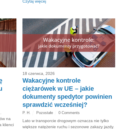
Czytaj więcej
18 czerwca, 2026
ę
Wakacyjne kontrole
u
ciężarówek w UE – jakie
dokumenty spedytor powinien
sprawdzić wcześniej?
.
P. H.
Pozostałe
0 Comments
ców na
Lato w transporcie drogowym oznacza nie tylko
 klienci
większe natężenie ruchu i sezonowe zakazy jazdy.