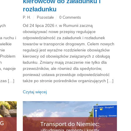
kierowców do załadunku i
rozładunku
P. H.
Pozostałe
0 Comments
cych
Od 24 lipca 2026 r. w Rumunii zaczną
obowiązywać nowe przepisy regulujące
a ruchu i
odpowiedzialność za załadunek i rozładunek
wielkie
towarów w transporcie drogowym. Celem nowych
nie
regulacji jest wyraźne rozdzielenie obowiązków
 Problem
kierowcy od obowiązków związanych z obsługą
h
ładunku. Zmiany mają znaczenie nie tylko dla
, napoje
przewoźników, ale również dla spedytorów,
ponieważ ustawa przewiduje odpowiedzialność
czas […]
także po stronie pośredników organizujących […]
Czytaj więcej