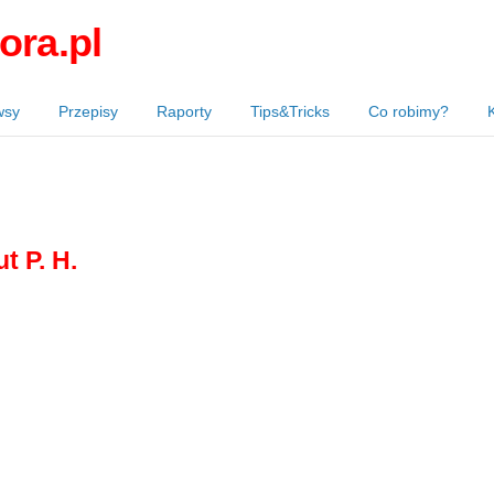
ora.pl
wsy
Przepisy
Raporty
Tips&Tricks
Co robimy?
ut
P. H.