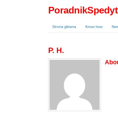
PoradnikSpedyt
Strona główna
Know how
Ne
P. H.
Abo