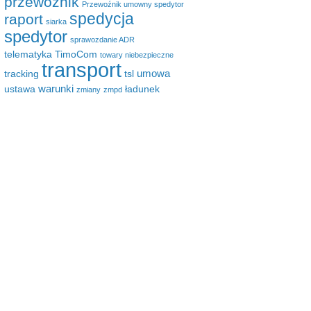
przewoźnik
Przewoźnik umowny spedytor
spedycja
raport
siarka
spedytor
sprawozdanie ADR
telematyka
TimoCom
towary niebezpieczne
transport
umowa
tracking
tsl
warunki
ustawa
ładunek
zmiany
zmpd