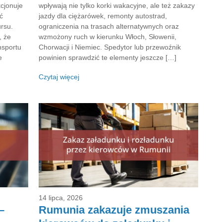
cjonuje
wpływają nie tylko korki wakacyjne, ale też zakazy
ć
jazdy dla ciężarówek, remonty autostrad,
rsu.
ograniczenia na trasach alternatywnych oraz
, że
wzmożony ruch w kierunku Włoch, Słowenii,
nsportu
Chorwacji i Niemiec. Spedytor lub przewoźnik
e
powinien sprawdzić te elementy jeszcze […]
Czytaj więcej
14 lipca, 2026
–
Rumunia zakazuje zmuszania