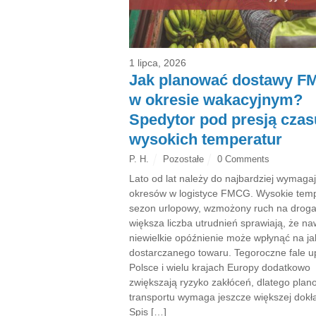
1 lipca, 2026
Jak planować dostawy 
w okresie wakacyjnym?
Spedytor pod presją czas
wysokich temperatur
P. H.
Pozostałe
0 Comments
Lato od lat należy do najbardziej wymaga
okresów w logistyce FMCG. Wysokie temp
sezon urlopowy, wzmożony ruch na droga
większa liczba utrudnień sprawiają, że na
niewielkie opóźnienie może wpłynąć na j
dostarczanego towaru. Tegoroczne fale 
Polsce i wielu krajach Europy dodatkowo
zwiększają ryzyko zakłóceń, dlatego plan
transportu wymaga jeszcze większej dokł
Spis […]