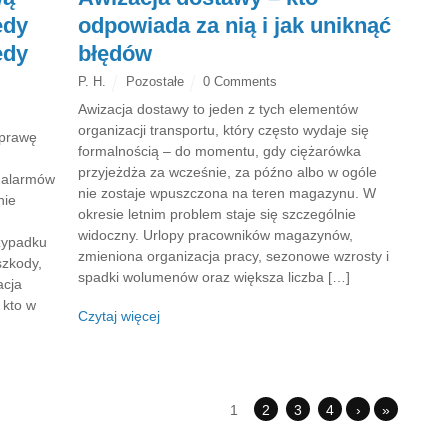
edy
odpowiada za nią i jak uniknąć
edy
błędów
P. H.
Pozostałe
0 Comments
Awizacja dostawy to jeden z tych elementów
organizacji transportu, który często wydaje się
sprawę
formalnością – do momentu, gdy ciężarówka
przyjeżdża za wcześnie, za późno albo w ogóle
o alarmów
nie zostaje wpuszczona na teren magazynu. W
nie
okresie letnim problem staje się szczególnie
widoczny. Urlopy pracowników magazynów,
zypadku
zmieniona organizacja pracy, sezonowe wzrosty i
szkody,
spadki wolumenów oraz większa liczba […]
acja
 kto w
Czytaj więcej
1
2
3
4
›
»