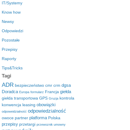
IT/Systemy
Know how
Newsy
Odpowiedzi
Pozostałe
Przepisy
Raporty
Tips&Tricks
Tagi
ADR
dgsa
bezpieczeństwo
cmr
crm
Doradca
giełda
Francja
Europa
formularz
giełda transportowa
GPS
kontrola
Gruzja
obowiązki
konwencja
leasing
odpowiedzialność
odpoweidzialność
platforma
owoce
partner
Polska
przepisy
przetargi
przewoznik umowny