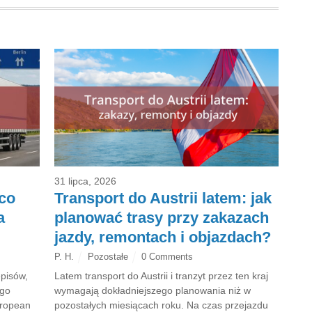
31 lipca, 2026
co
Transport do Austrii latem: jak
a
planować trasy przy zakazach
jazdy, remontach i objazdach?
P. H.
Pozostałe
0 Comments
pisów,
Latem transport do Austrii i tranzyt przez ten kraj
ego
wymagają dokładniejszego planowania niż w
uropean
pozostałych miesiącach roku. Na czas przejazdu