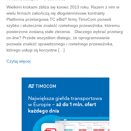
Wielkimi krokami zbliża się koniec 2013 roku. Razem z nim w
wielu firmach zakończą się długoterminowe kontrakty.
Platforma przetargowa TC eBid? firmy TimoCom pozwoli
szybko i skutecznie znaleźć rzetelnego przewoźnika, któremu
powierzone zostaną stałe zlecenia. Dlaczego wybrać przetarg
on-line? Przede wszystkim dlatego, że oprogramowanie
pozwala znaleźć sprawdzonego i rzetelnego przewoźnika,
którego usługi są korzystne […]
Czytaj więcej