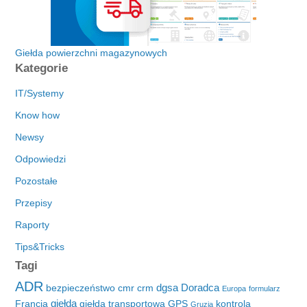
Giełda powierzchni magazynowych
Kategorie
IT/Systemy
Know how
Newsy
Odpowiedzi
Pozostałe
Przepisy
Raporty
Tips&Tricks
Tagi
ADR
dgsa
Doradca
bezpieczeństwo
cmr
crm
Europa
formularz
giełda
Francja
giełda transportowa
GPS
kontrola
Gruzja