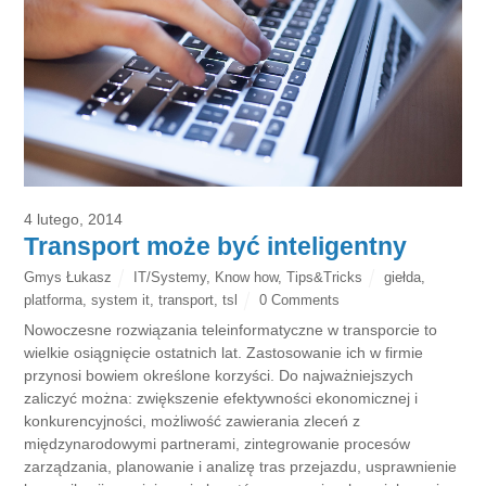
4 lutego, 2014
Transport może być inteligentny
Gmys Łukasz
IT/Systemy
,
Know how
,
Tips&Tricks
giełda
,
platforma
,
system it
,
transport
,
tsl
0 Comments
Nowoczesne rozwiązania teleinformatyczne w transporcie to
wielkie osiągnięcie ostatnich lat. Zastosowanie ich w firmie
przynosi bowiem określone korzyści. Do najważniejszych
zaliczyć można: zwiększenie efektywności ekonomicznej i
konkurencyjności, możliwość zawierania zleceń z
międzynarodowymi partnerami, zintegrowanie procesów
zarządzania, planowanie i analizę tras przejazdu, usprawnienie