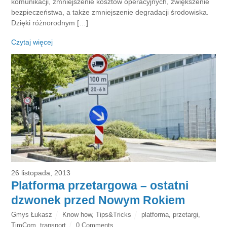
komunikacji, zmniejszenie kosztów operacyjnych, zwiększenie
bezpieczeństwa, a także zmniejszenie degradacji środowiska.
Dzięki różnorodnym […]
Czytaj więcej
26 listopada, 2013
Platforma przetargowa – ostatni
dzwonek przed Nowym Rokiem
Gmys Łukasz
Know how
,
Tips&Tricks
platforma
,
przetargi
,
TimCom
,
transport
0 Comments