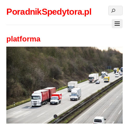
PoradnikSpedytora.pl
platforma