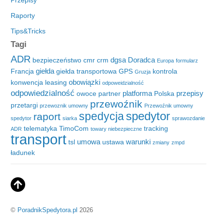
Raporty
Tips&Tricks
Tagi
ADR
dgsa
Doradca
bezpieczeństwo
cmr
crm
Europa
formularz
giełda
Francja
giełda transportowa
GPS
kontrola
Gruzja
obowiązki
konwencja
leasing
odpoweidzialność
odpowiedzialność
platforma
przepisy
owoce
partner
Polska
przewoźnik
przetargi
przewoznik umowny
Przewoźnik umowny
spedytor
spedycja
raport
spedytor
siarka
sprawozdanie
telematyka
TimoCom
tracking
ADR
towary niebezpieczne
transport
umowa
warunki
tsl
ustawa
zmiany
zmpd
ładunek
©
PoradnikSpedytora.pl
2026