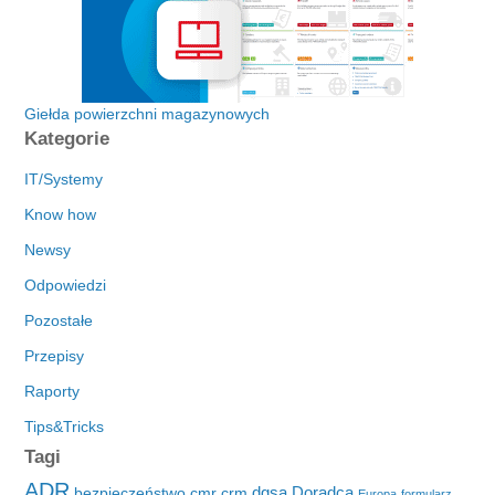
Giełda powierzchni magazynowych
Kategorie
IT/Systemy
Know how
Newsy
Odpowiedzi
Pozostałe
Przepisy
Raporty
Tips&Tricks
Tagi
ADR
dgsa
Doradca
bezpieczeństwo
cmr
crm
Europa
formularz