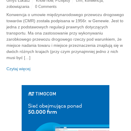
Gmys Łukasz
Know how
,
Przepisy
crm
,
konwencja
,
zobowiązania
0 Comments
Konwencja o umowie międzynarodowego przewozu drogowego
towarów (CMR) została podpisana w 1956r. w Genewie. Jest to
jedna z podstawowych regulacji prawnych dotyczących
transportu. Ma ona zastosowanie przy wykonywaniu
zarobkowego przewozu drogowego rzeczy pod warunkiem, że
miejsce nadania towaru i miejsce przeznaczenia znajdują się w
dwóch różnych krajach (przy czym przynajmniej jedno z nich
musi być […]
Czytaj więcej