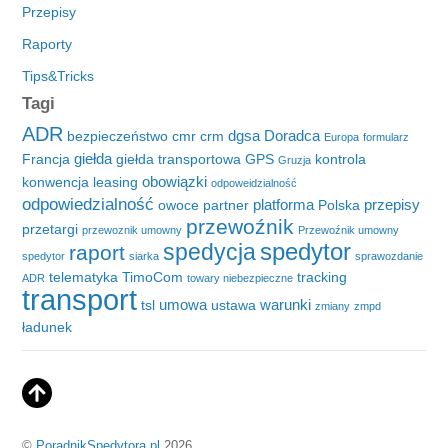
Przepisy
Raporty
Tips&Tricks
Tagi
ADR
dgsa
Doradca
bezpieczeństwo
cmr
crm
Europa
formularz
giełda
Francja
giełda transportowa
GPS
kontrola
Gruzja
obowiązki
konwencja
leasing
odpoweidzialność
odpowiedzialność
platforma
przepisy
owoce
partner
Polska
przewoźnik
przetargi
przewoznik umowny
Przewoźnik umowny
spedytor
spedycja
raport
spedytor
siarka
sprawozdanie
telematyka
TimoCom
tracking
ADR
towary niebezpieczne
transport
umowa
warunki
tsl
ustawa
zmiany
zmpd
ładunek
©
PoradnikSpedytora.pl
2026