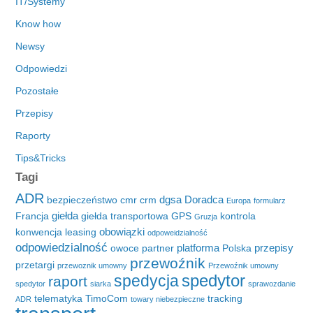
IT/Systemy
Know how
Newsy
Odpowiedzi
Pozostałe
Przepisy
Raporty
Tips&Tricks
Tagi
ADR
dgsa
Doradca
bezpieczeństwo
cmr
crm
Europa
formularz
giełda
Francja
giełda transportowa
GPS
kontrola
Gruzja
obowiązki
konwencja
leasing
odpoweidzialność
odpowiedzialność
platforma
przepisy
owoce
partner
Polska
przewoźnik
przetargi
przewoznik umowny
Przewoźnik umowny
spedytor
spedycja
raport
spedytor
siarka
sprawozdanie
telematyka
TimoCom
tracking
ADR
towary niebezpieczne