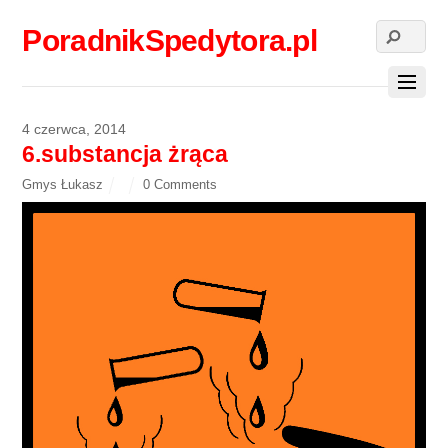
PoradnikSpedytora.pl
4 czerwca, 2014
6.substancja żrąca
Gmys Łukasz
0 Comments