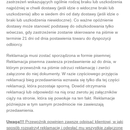
zastrzeżeń wskazujących ogólnie rodzaj braku lub uszkodzenia
najpóźniej w chwili dostawy (jeśli idzie o widoczne braki lub
uszkodzenia) albo w siedem dni od daty dostawy (jeśli idzie o
braki lub uszkodzenia niewidoczne). Co ważne opóźnienie
dostawy może stanowić podstawę do odszkodowania tylko
wówczas, gdy zastrzeżenie zostanie skierowane na piśmie w
terminie 21 dni od dnia postawienia towaru do dyspozycji
odbiorcy.
Reklamacja musi zostać sporządzona w formie pisemnej.
Reklamacja pisemna zawiesza przedawnienie aż do dnia, w
którym przewoźnik na piśmie odrzuci reklamację i zwróci
załączone do niej dokumenty. W razie częściowego przyjęcia
reklamacji bieg przedawnienia wznawia się tylko dla tej części
reklamacji, która pozostaje sporną. Dowód otrzymania
reklamacji lub odpowiedzi na nią oraz zwrotu jej załączników
ciąży na stronie, która się powołuje na ten fakt. Reklamacje
późniejsze w tym samym przedmiocie nie zawieszają
przedawnienia.
Uwaga!!!
Przewoźnik powinien zawsze odpisać klientowi, w jaki
sposób rozpatrzył reklamację i odesłać mu wszystkie załączone