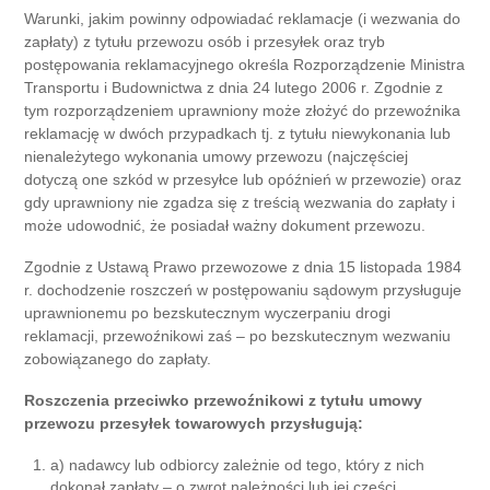
Warunki, jakim powinny odpowiadać reklamacje (i wezwania do
zapłaty) z tytułu przewozu osób i przesyłek oraz tryb
postępowania reklamacyjnego określa Rozporządzenie Ministra
Transportu i Budownictwa z dnia 24 lutego 2006 r. Zgodnie z
tym rozporządzeniem uprawniony może złożyć do przewoźnika
reklamację w dwóch przypadkach tj. z tytułu niewykonania lub
nienależytego wykonania umowy przewozu (najczęściej
dotyczą one szkód w przesyłce lub opóźnień w przewozie) oraz
gdy uprawniony nie zgadza się z treścią wezwania do zapłaty i
może udowodnić, że posiadał ważny dokument przewozu.
Zgodnie z Ustawą Prawo przewozowe z dnia 15 listopada 1984
r. dochodzenie roszczeń w postępowaniu sądowym przysługuje
uprawnionemu po bezskutecznym wyczerpaniu drogi
reklamacji, przewoźnikowi zaś – po bezskutecznym wezwaniu
zobowiązanego do zapłaty.
Roszczenia przeciwko przewoźnikowi z tytułu umowy
przewozu przesyłek towarowych przysługują:
a) nadawcy lub odbiorcy zależnie od tego, który z nich
dokonał zapłaty – o zwrot należności lub jej części,