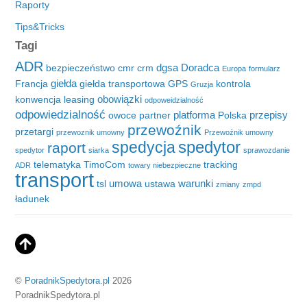
Raporty
Tips&Tricks
Tagi
ADR
dgsa
Doradca
bezpieczeństwo
cmr
crm
Europa
formularz
giełda
Francja
giełda transportowa
GPS
kontrola
Gruzja
obowiązki
konwencja
leasing
odpoweidzialność
odpowiedzialność
platforma
przepisy
owoce
partner
Polska
przewoźnik
przetargi
przewoznik umowny
Przewoźnik umowny
spedytor
spedycja
raport
spedytor
siarka
sprawozdanie
telematyka
TimoCom
tracking
ADR
towary niebezpieczne
transport
umowa
warunki
tsl
ustawa
zmiany
zmpd
ładunek
©
PoradnikSpedytora.pl
2026
PoradnikSpedytora.pl