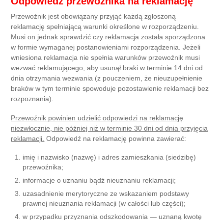
Odpowiedź przewoźnika na reklamację
Przewoźnik jest obowiązany przyjąć każdą zgłoszoną
reklamację spełniającą warunki określone w rozporządzeniu.
Musi on jednak sprawdzić czy reklamacja została sporządzona
w formie wymaganej postanowieniami rozporządzenia. Jeżeli
wniesiona reklamacja nie spełnia warunków przewoźnik musi
wezwać reklamującego, aby usunął braki w terminie 14 dni od
dnia otrzymania wezwania (z pouczeniem, że nieuzupełnienie
braków w tym terminie spowoduje pozostawienie reklamacji bez
rozpoznania).
Przewoźnik powinien udzielić odpowiedzi na reklamację
niezwłocznie, nie później niż w terminie 30 dni od dnia przyjęcia
reklamacji.
Odpowiedź na reklamację powinna zawierać:
imię i nazwisko (nazwę) i adres zamieszkania (siedzibę)
przewoźnika;
informacje o uznaniu bądź nieuznaniu reklamacji;
uzasadnienie merytoryczne ze wskazaniem podstawy
prawnej nieuznania reklamacji (w całości lub części);
w przypadku przyznania odszkodowania — uznaną kwotę