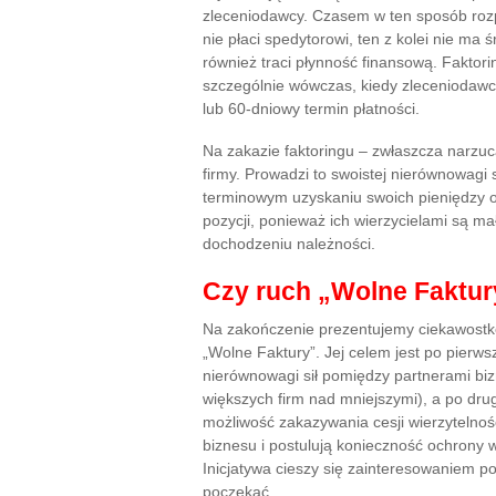
zleceniodawcy. Czasem w ten sposób rozpo
nie płaci spedytorowi, ten z kolei nie ma
również traci płynność finansową. Faktori
szczególnie wówczas, kiedy zleceniodawca
lub 60-dniowy termin płatności.
Na zakazie faktoringu – zwłaszcza narzu
firmy. Prowadzi to swoistej nierównowagi 
terminowym uzyskaniu swoich pieniędzy od
pozycji, ponieważ ich wierzycielami są m
dochodzeniu należności.
Czy ruch „Wolne Faktur
Na zakończenie prezentujemy ciekawostkę
„Wolne Faktury”. Jej celem jest po pierws
nierównowagi sił pomiędzy partnerami bi
większych firm nad mniejszymi), a po dru
możliwość zakazywania cesji wierzytelnoś
biznesu i postulują konieczność ochrony 
Inicjatywa cieszy się zainteresowaniem p
poczekać.