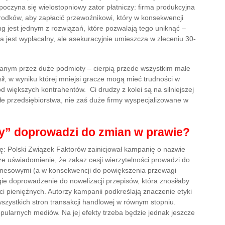
czyna się wielostopniowy zator płatniczy: firma produkcyjna
 środków, aby zapłacić przewoźnikowi, który w konsekwencji
ng jest jednym z rozwiązań, które pozwalają tego uniknąć –
 jest wypłacalny, ale asekuracyjnie umieszcza w zleceniu 30-
canym przez duże podmioty – cierpią przede wszystkim małe
sił, w wyniku której mniejsi gracze mogą mieć trudności w
 większych kontrahentów. Ci drudzy z kolei są na silniejszej
ałe przedsiębiorstwa, nie zaś duże firmy wyspecjalizowane w
y” doprowadzi do zmian w prawie?
: Polski Związek Faktorów zainicjował kampanię o nazwie
ze uświadomienie, że zakaz cesji wierzytelności prowadzi do
znesowymi (a w konsekwencji do powiększenia przewagi
gie doprowadzenie do nowelizacji przepisów, która znosiłaby
ci pieniężnych. Autorzy kampanii podkreślają znaczenie etyki
wszystkich stron transakcji handlowej w równym stopniu.
opularnych mediów. Na jej efekty trzeba będzie jednak jeszcze