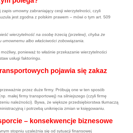
czym polega?
 zapis umowny zabraniający cesji wierzytelności, czyli
lauzula jest zgodna z polskim prawem – mówi o tym art. 509
ieść wierzytelność na osobę trzecią (przelew), chyba że
eniu umownemu albo właściwości zobowiązania.
est możliwy, ponieważ to właśnie przekazanie wierzytelności
taw usługi faktoringu.
transportowych pojawia się zakaz
t przeważnie przez duże firmy. Próbują one w ten sposób
p. małej firmy transportowej) na silniejszego (czyli firmę
eniu należności). Bywa, że większe przedsiębiorstwa tłumaczą
ministracyjną i potrzebą uniknięcia zmian w księgowaniu.
nsporcie – konsekwencje biznesowe
nym stopniu uzależnia się od sytuacji finansowej