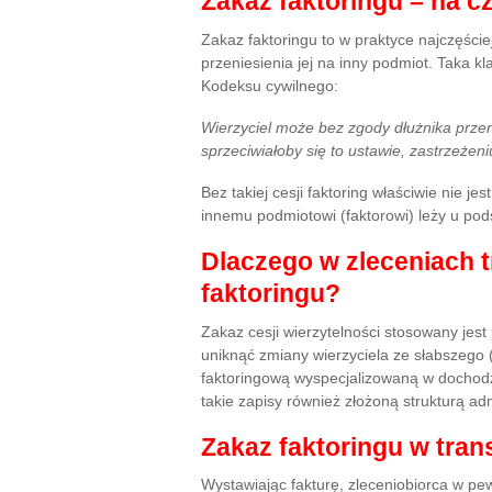
Zakaz faktoringu – na 
Zakaz faktoringu to w praktyce najczęściej
przeniesienia jej na inny podmiot. Taka k
Kodeksu cywilnego:
Wierzyciel może bez zgody dłużnika przen
sprzeciwiałoby się to ustawie, zastrzeż
Bez takiej cesji faktoring właściwie nie j
innemu podmiotowi (faktorowi) leży u pods
Dlaczego w zleceniach 
faktoringu?
Zakaz cesji wierzytelności stosowany jes
uniknąć zmiany wierzyciela ze słabszego (n
faktoringową wyspecjalizowaną w dochodz
takie zapisy również złożoną strukturą ad
Zakaz faktoringu w tra
Wystawiając fakturę, zleceniobiorca w pew