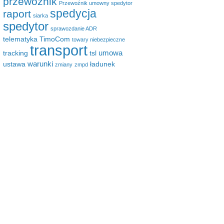
przewoźnik
Przewoźnik umowny spedytor
spedycja
raport
siarka
spedytor
sprawozdanie ADR
telematyka
TimoCom
towary niebezpieczne
transport
umowa
tracking
tsl
warunki
ustawa
ładunek
zmiany
zmpd