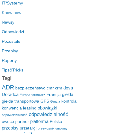
IT/Systemy
Know how
Newsy
Odpowiedzi
Pozostałe
Przepisy
Raporty
Tips&Tricks
Tagi
ADR
dgsa
bezpieczeństwo
cmr
crm
Doradca
giełda
Francja
Europa
formularz
giełda transportowa
GPS
kontrola
Gruzja
obowiązki
konwencja
leasing
odpowiedzialność
odpoweidzialność
platforma
owoce
partner
Polska
przepisy
przetargi
przewoznik umowny