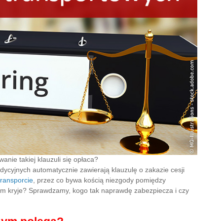
anie takiej klauzuli się opłaca?
dycyjnych automatycznie zawierają klauzulę o zakazie cesji
transporcie
, przez co bywa kością niezgody pomiędzy
nim kryje? Sprawdzamy, kogo tak naprawdę zabezpiecza i czy