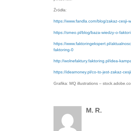
Źródła:
https://www.fandla.com/blog/zakaz-cesji-w
https://smeo.pl/blog/baza-wiedzy-o-faktor
https://www.faktoringekspert.pl/aktualn
faktoring-0
http://wolnefaktury.faktoring.pl/idea-kampa
https://ideamoney.pl/co-to-jest-zakaz-cesji
Grafika: MQ illustrations – stock.adobe.c
M. R.