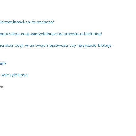
ierzytelnosci-co-to-oznacza/
ingu/zakaz-cesji-wierzytelnosci-w-umowie-a-faktoring/
osci/zakaz-cesji-w-umowach-przewozu-czy-naprawde-blokuje-
nii/
-wi
erzytelnosci
om