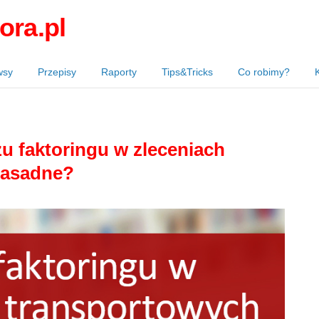
ora.pl
wsy
Przepisy
Raporty
Tips&Tricks
Co robimy?
u faktoringu w zleceniach
zasadne?