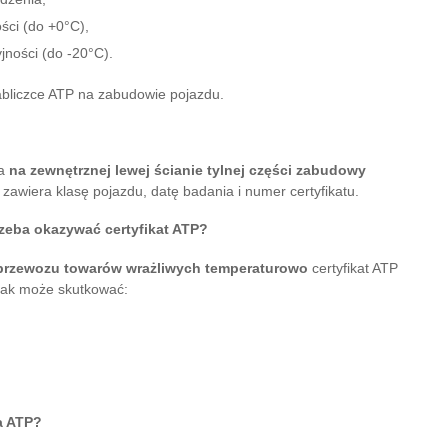
ści (do +0°C),
jności (do -20°C).
bliczce ATP na zabudowie pojazdu.
na
na zewnętrznej lewej ścianie tylnej części zabudowy
– zawiera klasę pojazdu, datę badania i numer certyfikatu.
rzeba okazywać certyfikat ATP?
rzewozu towarów wrażliwych temperaturowo
certyfikat ATP
ak może skutkować:
ia ATP?