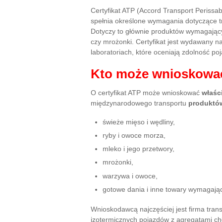
Certyfikat ATP (Accord Transport Periss
spełnia określone wymagania dotyczące t
Dotyczy to głównie produktów wymagającyc
czy mrożonki. Certyfikat jest wydawany 
laboratoriach, które oceniają zdolność 
Kto może wnioskować
O certyfikat ATP może wnioskować
właśc
międzynarodowego transportu
produktów
świeże mięso i wędliny,
ryby i owoce morza,
mleko i jego przetwory,
mrożonki,
warzywa i owoce,
gotowe dania i inne towary wymagając
Wnioskodawcą najczęściej jest firma trans
izotermicznych pojazdów z agregatami ch