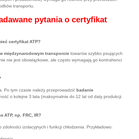
odków transportu.
adawane pytania o certyfikat
ieć certyfikat ATP?
w międzynarodowym transporcie
towarów szybko psujących
nie nie jest obowiązkowe, ale często wymagają go kontrahenci
?
a. Po tym czasie należy przeprowadzić
badanie
ność o kolejne 3 lata (maksymalnie do 12 lat od daty produkcji
ce ATP, np. FRC, IR?
 zdolności izolacyjnych i funkcji chłodzenia. Przykładowo:
dzenia,