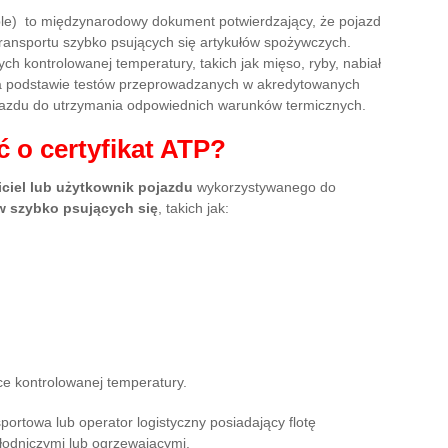
able) to międzynarodowy dokument potwierdzający, że pojazd
ransportu szybko psujących się artykułów spożywczych.
h kontrolowanej temperatury, takich jak mięso, ryby, nabiał
na podstawie testów przeprowadzanych w akredytowanych
pojazdu do utrzymania odpowiednich warunków termicznych.
 o certyfikat ATP?
iciel lub użytkownik pojazdu
wykorzystywanego do
 szybko psujących się
, takich jak:
e kontrolowanej temperatury.
portowa lub operator logistyczny posiadający flotę
łodniczymi lub ogrzewającymi.