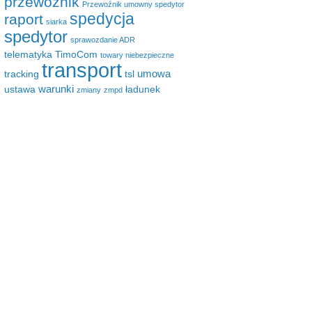
przewoźnik
Przewoźnik umowny spedytor
spedycja
raport
siarka
spedytor
sprawozdanie ADR
telematyka
TimoCom
towary niebezpieczne
transport
umowa
tracking
tsl
warunki
ustawa
ładunek
zmiany
zmpd