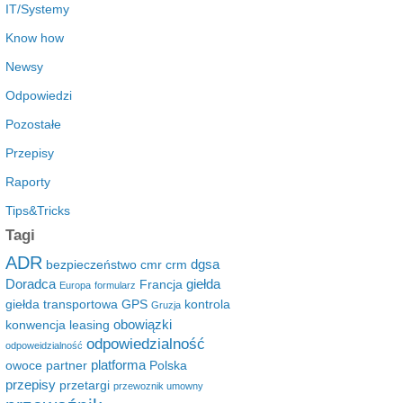
IT/Systemy
Know how
Newsy
Odpowiedzi
Pozostałe
Przepisy
Raporty
Tips&Tricks
Tagi
ADR
dgsa
bezpieczeństwo
cmr
crm
Doradca
giełda
Francja
Europa
formularz
giełda transportowa
GPS
kontrola
Gruzja
obowiązki
konwencja
leasing
odpowiedzialność
odpoweidzialność
platforma
owoce
partner
Polska
przepisy
przetargi
przewoznik umowny