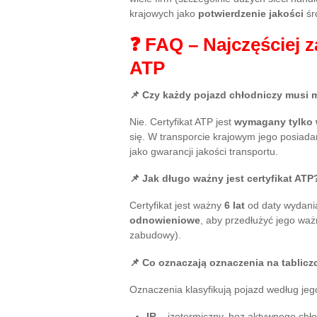
krajowych jako
potwierdzenie jakości
śr
❓ FAQ – Najczęściej z
ATP
📌 Czy każdy pojazd chłodniczy musi m
Nie. Certyfikat ATP jest
wymagany tylko 
się. W transporcie krajowym jego posiada
jako gwarancji jakości transportu.
📌 Jak długo ważny jest certyfikat ATP
Certyfikat jest ważny
6 lat
od daty wydani
odnowieniowe
, aby przedłużyć jego waż
zabudowy).
📌 Co oznaczają oznaczenia na tablicz
Oznaczenia klasyfikują pojazd według jego
IR
– izotermiczny, bez aktywnego chło