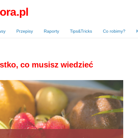
ora.pl
wsy
Przepisy
Raporty
Tips&Tricks
Co robimy?
stko, co musisz wiedzieć