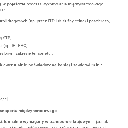
ę w pojeździe
podczas wykonywania międzynarodowego
TP.
li drogowych (np. przez ITD lub służby celne) i potwierdza,
ą ATP,
i (np. IR, FRC),
eślonym zakresie temperatur.
ub ewentualnie poświadczoną kopią) i zawierać m.in.:
jącej.
 transportu międzynarodowego
est formalnie wymagany w transporcie krajowym
– jednak
ndlowych i producentów) wymaga go również przy przewozach