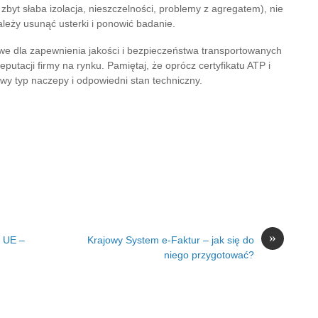
zbyt słaba izolacja, nieszczelności, problemy z agregatem), nie
ależy usunąć usterki i ponowić badanie.
we dla zapewnienia jakości i bezpieczeństwa transportowanych
putacji firmy na rynku. Pamiętaj, że oprócz certyfikatu ATP i
iwy typ naczepy i odpowiedni stan techniczny.
»
z UE –
Krajowy System e-Faktur – jak się do
niego przygotować?