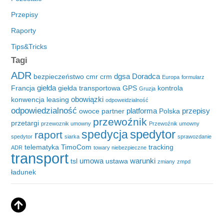
Przepisy
Raporty
Tips&Tricks
Tagi
ADR
dgsa
Doradca
bezpieczeństwo
cmr
crm
Europa
formularz
giełda
Francja
giełda transportowa
GPS
kontrola
Gruzja
obowiązki
konwencja
leasing
odpoweidzialność
odpowiedzialność
platforma
przepisy
owoce
partner
Polska
przewoźnik
przetargi
przewoznik umowny
Przewoźnik umowny
spedytor
spedycja
raport
spedytor
siarka
sprawozdanie
telematyka
TimoCom
tracking
ADR
towary niebezpieczne
transport
umowa
warunki
tsl
ustawa
zmiany
zmpd
ładunek