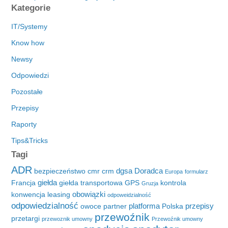
Kategorie
IT/Systemy
Know how
Newsy
Odpowiedzi
Pozostałe
Przepisy
Raporty
Tips&Tricks
Tagi
ADR
dgsa
Doradca
bezpieczeństwo
cmr
crm
Europa
formularz
giełda
Francja
giełda transportowa
GPS
kontrola
Gruzja
obowiązki
konwencja
leasing
odpoweidzialność
odpowiedzialność
platforma
przepisy
owoce
partner
Polska
przewoźnik
przetargi
przewoznik umowny
Przewoźnik umowny