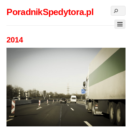
PoradnikSpedytora.pl
2014