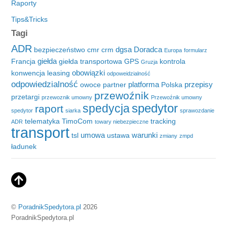
Raporty
Tips&Tricks
Tagi
ADR
dgsa
Doradca
bezpieczeństwo
cmr
crm
Europa
formularz
giełda
Francja
giełda transportowa
GPS
kontrola
Gruzja
obowiązki
konwencja
leasing
odpoweidzialność
odpowiedzialność
platforma
przepisy
owoce
partner
Polska
przewoźnik
przetargi
przewoznik umowny
Przewoźnik umowny
spedytor
spedycja
raport
spedytor
siarka
sprawozdanie
telematyka
TimoCom
tracking
ADR
towary niebezpieczne
transport
umowa
warunki
tsl
ustawa
zmiany
zmpd
ładunek
©
PoradnikSpedytora.pl
2026
PoradnikSpedytora.pl