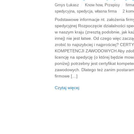
Gmys Łukasz
Know how
,
Przepisy
firm
spedycyjna
,
spedycja
,
własna firma
2 kom
Podstawowe informacje nt. założenia firm
spedycyjnej Rozpoczęcie działalności spe
w naszym kraju (zresztą podobnie, jak ka
innej) nie jest łatwe. Od czego więc zaczą
zrobić to najszybciej i najprościej? CER
KOMPETENCJI ZAWODOWYCH Aby zdo
licencję na spedycję (o której będzie mow
poniżej) potrzebny jest certyfikat kompete
zawodowych. Dlatego też zanim postaram
firmowe […]
Czytaj więcej