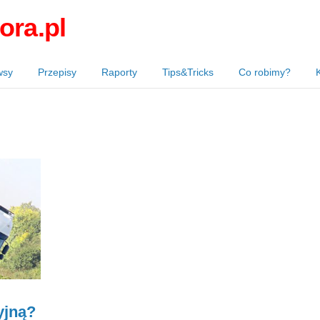
ora.pl
wsy
Przepisy
Raporty
Tips&Tricks
Co robimy?
yjną?