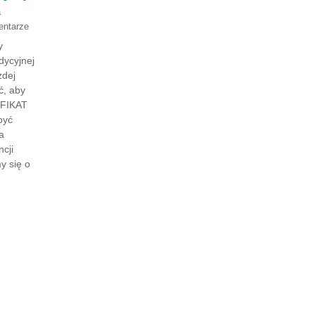
a
entarze
y
dycyjnej
żdej
ć, aby
TYFIKAT
być
a
ncji
y się o