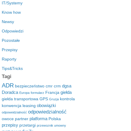
IT/Systemy
Know how
Newsy
Odpowiedzi
Pozostałe
Przepisy
Raporty
Tips&Tricks
Tagi
ADR
dgsa
bezpieczeństwo
cmr
crm
Doradca
giełda
Francja
Europa
formularz
giełda transportowa
GPS
kontrola
Gruzja
obowiązki
konwencja
leasing
odpowiedzialność
odpoweidzialność
platforma
owoce
partner
Polska
przepisy
przetargi
przewoznik umowny