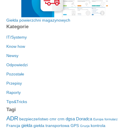
Giełda powierzchni magazynowych
Kategorie
IT/Systemy
Know how
Newsy
Odpowiedzi
Pozostałe
Przepisy
Raporty
Tips&Tricks
Tagi
ADR
dgsa
Doradca
bezpieczeństwo
cmr
crm
Europa
formularz
giełda
Francja
giełda transportowa
GPS
kontrola
Gruzja