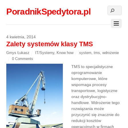
PoradnikSpedytora.pl
4 kwietnia, 2014
Zalety systemów klasy TMS
Gmys Łukasz
IT/Systemy
,
Know how
system
,
tms
,
wdrożenie
0 Comments
TMS to specjalistyczne
oprogramowanie
komputerowe, które
wspomaga procesy
transportowe, logistyczne
oraz dystrybucyjno-
handlowe. Wdrożenie tego
rozwiązania może
przyczynić się znacznie do
redukcji kosztów
operacyjnych w firmach