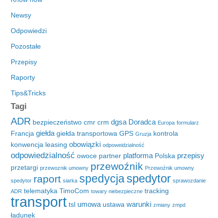
Newsy
Odpowiedzi
Pozostałe
Przepisy
Raporty
Tips&Tricks
Tagi
ADR
dgsa
Doradca
bezpieczeństwo
cmr
crm
Europa
formularz
giełda
Francja
giełda transportowa
GPS
kontrola
Gruzja
obowiązki
konwencja
leasing
odpoweidzialność
odpowiedzialność
platforma
przepisy
owoce
partner
Polska
przewoźnik
przetargi
przewoznik umowny
Przewoźnik umowny
spedytor
spedycja
raport
spedytor
siarka
sprawozdanie
telematyka
TimoCom
tracking
ADR
towary niebezpieczne
transport
umowa
warunki
tsl
ustawa
zmiany
zmpd
ładunek