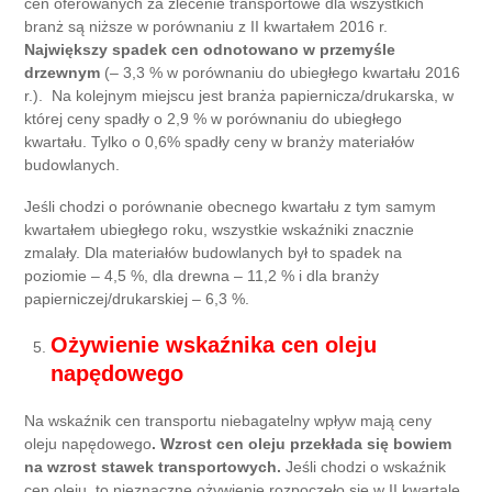
cen oferowanych za zlecenie transportowe dla wszystkich
branż są niższe w porównaniu z II kwartałem 2016 r.
Największy spadek cen odnotowano w przemyśle
drzewnym
(– 3,3 % w porównaniu do ubiegłego kwartału 2016
r.). Na kolejnym miejscu jest branża papiernicza/drukarska, w
której ceny spadły o 2,9 % w porównaniu do ubiegłego
kwartału. Tylko o 0,6% spadły ceny w branży materiałów
budowlanych.
Jeśli chodzi o porównanie obecnego kwartału z tym samym
kwartałem ubiegłego roku, wszystkie wskaźniki znacznie
zmalały. Dla materiałów budowlanych był to spadek na
poziomie – 4,5 %, dla drewna – 11,2 % i dla branży
papierniczej/drukarskiej – 6,3 %.
Ożywienie wskaźnika cen oleju
napędowego
Na wskaźnik cen transportu niebagatelny wpływ mają ceny
oleju napędowego
. Wzrost cen oleju przekłada się bowiem
na wzrost stawek transportowych.
Jeśli chodzi o wskaźnik
cen oleju, to nieznaczne ożywienie rozpoczęło się w II kwartale