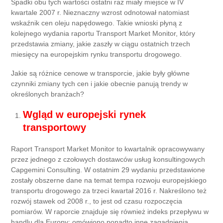
Spadki obu tych wartości ostatni raz miały miejsce w IV
kwartale 2007 r. Nieznaczny wzrost odnotował natomiast
wskaźnik cen oleju napędowego. Takie wnioski płyną z
kolejnego wydania raportu Transport Market Monitor, który
przedstawia zmiany, jakie zaszły w ciągu ostatnich trzech
miesięcy na europejskim rynku transportu drogowego.
Jakie są różnice cenowe w transporcie, jakie były główne
czynniki zmiany tych cen i jakie obecnie panują trendy w
określonych branżach?
Wgląd w europejski rynek
transportowy
Raport Transport Market Monitor to kwartalnik opracowywany
przez jednego z czołowych dostawców usług konsultingowych
Capgemini Consulting. W ostatnim 29 wydaniu przedstawione
zostały obszerne dane na temat tempa rozwoju europejskiego
transportu drogowego za trzeci kwartał 2016 r. Nakreślono też
rozwój stawek od 2008 r., to jest od czasu rozpoczęcia
pomiarów. W raporcie znajduje się również indeks przepływu w
handlu dla Europy; omówiono ponadto inne zagadnienia