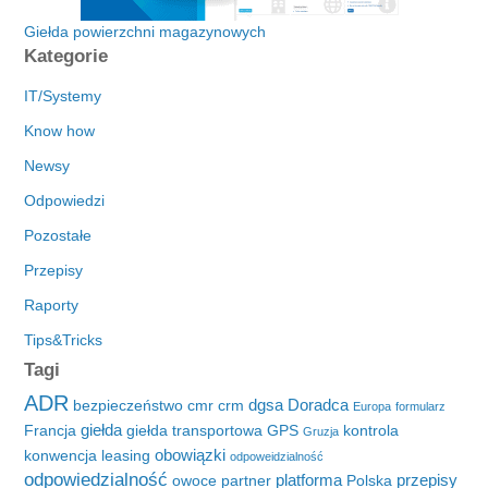
Giełda powierzchni magazynowych
Kategorie
IT/Systemy
Know how
Newsy
Odpowiedzi
Pozostałe
Przepisy
Raporty
Tips&Tricks
Tagi
ADR
dgsa
Doradca
bezpieczeństwo
cmr
crm
Europa
formularz
giełda
Francja
giełda transportowa
GPS
kontrola
Gruzja
obowiązki
konwencja
leasing
odpoweidzialność
odpowiedzialność
platforma
przepisy
owoce
partner
Polska