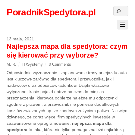
PoradnikSpedytora.pl
13 maja, 2021
Najlepsza mapa dla spedytora: czym
się kierować przy wyborze?
M. R.
IT/Systemy
0 Comments
Odpowiednie wyznaczenie i zaplanowanie trasy przejazdu auta
jest kluczowe zarówno dla spedytora i przewoźnika, jak i
nadawców oraz odbiorców ładunków. Dzięki właściwie
wytyczonej trasie pojazd dotrze na czas do miejsca
przeznaczenia, kierowca odbierze należne mu odpoczynki
zgodnie z prawem, a przewoźnik nie poniesie dodatkowych
kosztów związanych np. ze zbędnym zużyciem paliwa. Nic więc
dziwnego, że coraz więcej firm spedycyjnych inwestuje w
zaawansowane oprogramowanie:
najlepsza mapa dla
spedytora
to taka, która nie tylko pomaga znaleźć najkrótszą