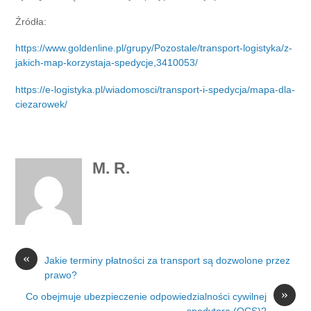
Źródła:
https://www.goldenline.pl/grupy/Pozostale/transport-logistyka/z-
jakich-map-korzystaja-spedycje,3410053/
https://e-logistyka.pl/wiadomosci/transport-i-spedycja/mapa-dla-
ciezarowek/
M. R.
«
Jakie terminy płatności za transport są dozwolone przez
prawo?
»
Co obejmuje ubezpieczenie odpowiedzialności cywilnej
spedytora (OCS)?