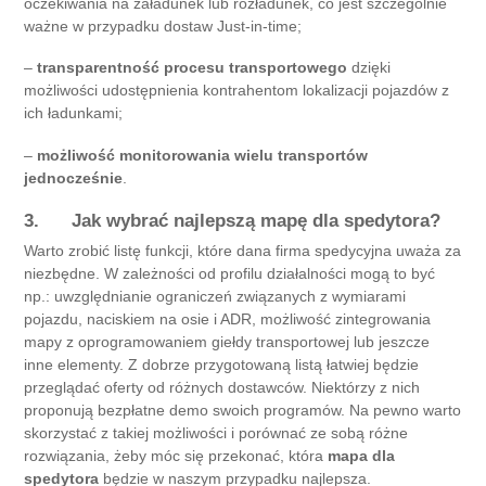
oczekiwania na załadunek lub rozładunek, co jest szczególnie
ważne w przypadku dostaw Just-in-time;
–
transparentność procesu transportowego
dzięki
możliwości udostępnienia kontrahentom lokalizacji pojazdów z
ich ładunkami;
–
możliwość monitorowania wielu transportów
jednocześnie
.
3. Jak wybrać najlepszą mapę dla spedytora?
Warto zrobić listę funkcji, które dana firma spedycyjna uważa za
niezbędne. W zależności od profilu działalności mogą to być
np.: uwzględnianie ograniczeń związanych z wymiarami
pojazdu, naciskiem na osie i ADR, możliwość zintegrowania
mapy z oprogramowaniem giełdy transportowej lub jeszcze
inne elementy. Z dobrze przygotowaną listą łatwiej będzie
przeglądać oferty od różnych dostawców. Niektórzy z nich
proponują bezpłatne demo swoich programów. Na pewno warto
skorzystać z takiej możliwości i porównać ze sobą różne
rozwiązania, żeby móc się przekonać, która
mapa dla
spedytora
będzie w naszym przypadku najlepsza.