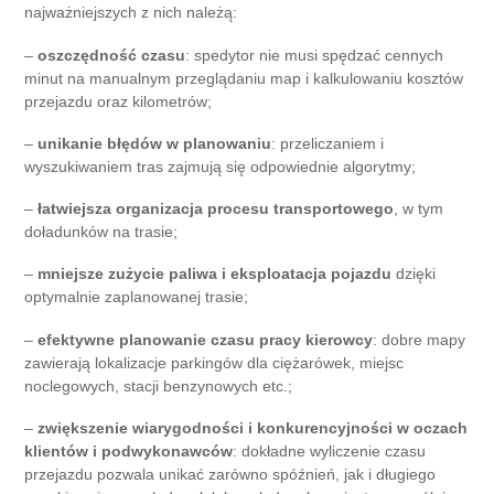
najważniejszych z nich należą:
–
oszczędność czasu
: spedytor nie musi spędzać cennych
minut na manualnym przeglądaniu map i kalkulowaniu kosztów
przejazdu oraz kilometrów;
–
unikanie błędów w planowaniu
: przeliczaniem i
wyszukiwaniem tras zajmują się odpowiednie algorytmy;
–
łatwiejsza organizacja procesu transportowego
, w tym
doładunków na trasie;
–
mniejsze zużycie paliwa i eksploatacja pojazdu
dzięki
optymalnie zaplanowanej trasie;
–
efektywne planowanie czasu pracy kierowcy
: dobre mapy
zawierają lokalizacje parkingów dla ciężarówek, miejsc
noclegowych, stacji benzynowych etc.;
–
zwiększenie wiarygodności i konkurencyjności w oczach
klientów i podwykonawców
: dokładne wyliczenie czasu
przejazdu pozwala unikać zarówno spóźnień, jak i długiego