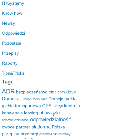
IT/Systemy
Know how
Newsy
Odpowiedzi
Pozostałe
Przepisy
Raporty
Tips&Tricks
Tagi
ADR
dgsa
bezpieczeństwo
cmr
crm
Doradca
giełda
Francja
Europa
formularz
giełda transportowa
GPS
kontrola
Gruzja
obowiązki
konwencja
leasing
odpowiedzialność
odpoweidzialność
platforma
owoce
partner
Polska
przepisy
przetargi
przewoznik umowny