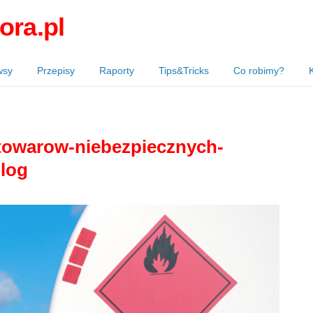
ora.pl
wsy
Przepisy
Raporty
Tips&Tricks
Co robimy?
owarow-niebezpiecznych-
blog