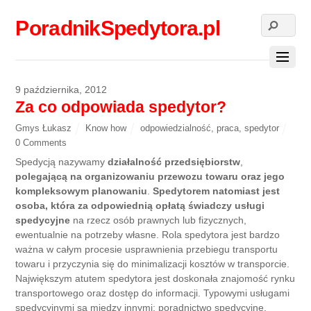
PoradnikSpedytora.pl
9 października, 2012
Za co odpowiada spedytor?
Gmys Łukasz
Know how
odpowiedzialność
,
praca
,
spedytor
0 Comments
Spedycją nazywamy
działalność przedsiębiorstw
,
polegającą na organizowaniu przewozu towaru oraz jego
kompleksowym planowaniu
.
Spedytorem natomiast jest
osoba, która za odpowiednią opłatą świadczy usługi
spedycyjne
na rzecz osób prawnych lub fizycznych,
ewentualnie na potrzeby własne. Rola spedytora jest bardzo
ważna w całym procesie usprawnienia przebiegu transportu
towaru i przyczynia się do minimalizacji kosztów w transporcie.
Największym atutem spedytora jest doskonała znajomość rynku
transportowego oraz dostęp do informacji. Typowymi usługami
spedycyjnymi są między innymi: poradnictwo spedycyjne,