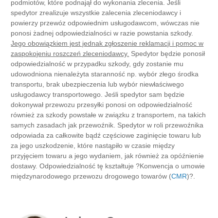
podmiotów, które podnajął do wykonania zlecenia. Jeśli
spedytor zrealizuje wszystkie zalecenia zleceniodawcy i
powierzy przewóz odpowiednim usługodawcom, wówczas nie
ponosi żadnej odpowiedzialności w razie powstania szkody.
Jego obowiązkiem jest jednak zgłoszenie reklamacji i pomoc w
zaspokojeniu roszczeń zleceniodawcy.
Spedytor będzie ponosił
odpowiedzialność w przypadku szkody, gdy zostanie mu
udowodniona nienależyta staranność np. wybór złego środka
transportu, brak ubezpieczenia lub wybór niewłaściwego
usługodawcy transportowego. Jeśli spedytor sam będzie
dokonywał przewozu przesyłki ponosi on odpowiedzialność
również za szkody powstałe w związku z transportem, na takich
samych zasadach jak przewoźnik. Spedytor w roli przewoźnika
odpowiada za całkowite bądź częściowe zaginięcie towaru lub
za jego uszkodzenie, które nastąpiło w czasie między
przyjęciem towaru a jego wydaniem, jak również za opóźnienie
dostawy. Odpowiedzialność tę kształtuje ?Konwencja o umowie
międzynarodowego przewozu drogowego towarów (
CMR
)?.