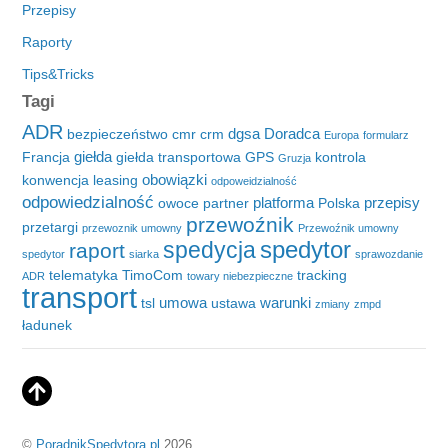
Przepisy
Raporty
Tips&Tricks
Tagi
ADR
dgsa
Doradca
bezpieczeństwo
cmr
crm
Europa
formularz
giełda
Francja
giełda transportowa
GPS
kontrola
Gruzja
obowiązki
konwencja
leasing
odpoweidzialność
odpowiedzialność
platforma
przepisy
owoce
partner
Polska
przewoźnik
przetargi
przewoznik umowny
Przewoźnik umowny
spedytor
spedycja
raport
spedytor
siarka
sprawozdanie
telematyka
TimoCom
tracking
ADR
towary niebezpieczne
transport
umowa
warunki
tsl
ustawa
zmiany
zmpd
ładunek
©
PoradnikSpedytora.pl
2026