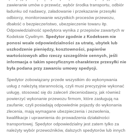
zawieranie umów o przewóz, wybór środka transportu, odbiór
ładunku od nadawcy, załadowanie i przekazanie przesyłki
odbiorcy, monitorowanie wszystkich procesów przewozu,
dbałość o bezpieczeństwo, ubezpieczenie towaru itp.
Odpowiedzialność spedytora wynika z przepisów zawartych w
Kodeksie Cywilnym.
Spedytor zgodnie z Kodeksem nie
ponosi wcale odpowiedzialności za utratę, ubytek lub
uszkodzenie pieniędzy, kosztowności, papierów
wartościowych albo rzeczy szczególnie cennych, jeśli
informacja o takim specyficznym charakterze przesyłki nie
była podana przy zawarciu umowy spedycji.
Spedytor zobowiązany przede wszystkim do wykonywania
usług z należytą starannością, czyli musi precyzyjnie wykonać
usługę, stosować się do zaleceń zleceniodawcy, jak również
powierzyć wykonanie przewozu firmom, które zasługują na
zaufanie; czyli posiadają odpowiednie pojazdy do wykonania
zlecenia, mają wymagane ubezpieczenia i zezwolenia,
kwalifikacje i uprawnienia do prowadzenia działalności
transportowej. Spedytor odpowiedzialny jest zatem tylko za
należyty wybór przewoźników, dalszych spedytorów lub innych