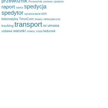
przewoźnik
Przewoźnik umowny spedytor
spedycja
raport
siarka
spedytor
sprawozdanie ADR
telematyka
TimoCom
towary niebezpieczne
transport
umowa
tracking
tsl
warunki
ustawa
ładunek
zmiany
zmpd