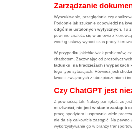
Zarządzanie dokument
Wyszukiwanie, przeglądanie czy analizo
Podobnie jak szukanie odpowiedzi na kwe
odgórnie ustalonych wytycznych
. Tu 
powinno znaleźć się w umowie z kierowcą c
według ustawy wynosi czas pracy kierowc
W przypadku jakichkolwiek problemów, cz
chatbotem. Zaczynając od prozodycznych
ładunku, na kradzieżach i wypadkach
k
tego typu sytuacjach. Również jeśli chodz
kwestii związanych z ubezpieczeniem i i
Czy ChatGPT jest ni
Z pewnością tak. Należy pamiętać, że jest
możliwości,
nie jest w stanie zastąpić c
pracę spedytora i usprawnia wiele proces
nie da się całkowicie zastąpić. Na pewno
wykorzystywanie go w branży transportow