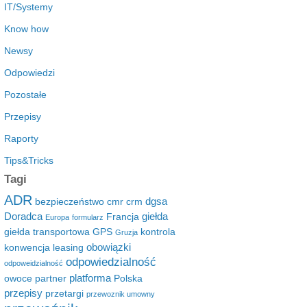
IT/Systemy
Know how
Newsy
Odpowiedzi
Pozostałe
Przepisy
Raporty
Tips&Tricks
Tagi
ADR
dgsa
bezpieczeństwo
cmr
crm
Doradca
giełda
Francja
Europa
formularz
giełda transportowa
GPS
kontrola
Gruzja
obowiązki
konwencja
leasing
odpowiedzialność
odpoweidzialność
platforma
owoce
partner
Polska
przepisy
przetargi
przewoznik umowny