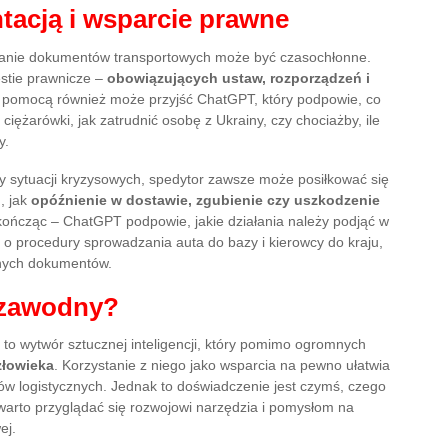
acją i wsparcie prawne
wanie dokumentów transportowych może być czasochłonne.
stie prawnicze –
obowiązujących ustaw, rozporządzeń i
z pomocą również może przyjść ChatGPT, który podpowie, co
iężarówki, jak zatrudnić osobę z Ukrainy, czy chociażby, ile
y.
y sytuacji kryzysowych, spedytor zawsze może posiłkować się
, jak
opóźnienie w dostawie, zgubienie czy uszkodzenie
ończąc – ChatGPT podpowie, jakie działania należy podjąć w
i o procedury sprowadzania auta do bazy i kierowcy do kraju,
nnych dokumentów.
ezawodny?
 to wytwór sztucznej inteligencji, który pomimo ogromnych
złowieka
. Korzystanie z niego jako wsparcia na pewno ułatwia
ów logistycznych. Jednak to doświadczenie jest czymś, czego
 warto przyglądać się rozwojowi narzędzia i pomysłom na
ej.