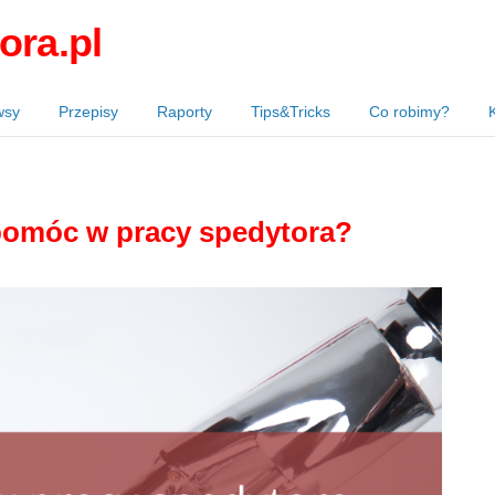
ora.pl
wsy
Przepisy
Raporty
Tips&Tricks
Co robimy?
omóc w pracy spedytora?