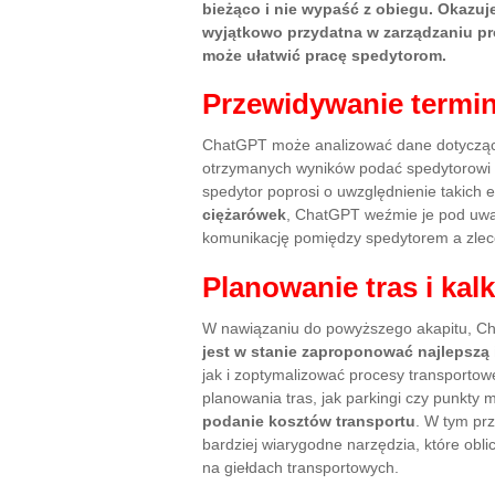
bieżąco i nie wypaść z obiegu. Okazuje
wyjątkowo przydatna w zarządzaniu pro
może ułatwić pracę spedytorom.
Przewidywanie termi
ChatGPT może analizować dane dotyczące 
otrzymanych wyników podać spedytorowi p
spedytor poprosi o uwzględnienie takich 
ciężarówek
, ChatGPT weźmie je pod uwag
komunikację pomiędzy spedytorem a zlec
Planowanie tras i kal
W nawiązaniu do powyższego akapitu, Ch
jest w stanie zaproponować najlepszą 
jak i zoptymalizować procesy transporto
planowania tras, jak parkingi czy punkty
podanie kosztów transportu
. W tym pr
bardziej wiarygodne narzędzia, które obli
na giełdach transportowych.