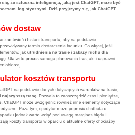
 się, że sztuczna inteligencja, jaką jest ChatGPT, może być
cesami logistycznymi. Dziś przyjrzymy się, jak ChatGPT
nów dostaw
zamówień i historii transportu, aby na podstawie
rzewidywany termin dostarczenia ładunku. Co więcej, jeśli
elementów, jak
utrudnienia na trasie
i
zakazy ruchu dla
ę. Ułatwi to proces samego planowania tras, ale i usprawni
eniobiorcą.
kulator kosztów transportu
atGPT na podstawie danych dotyczących warunków na trasie,
i najszybszą trasę
. Pozwala to zaoszczędzić czas i pieniądze,
we. ChatGPT może uwzględnić również inne elementy dotyczące
 medyczne. Poza tym, spedytor może poprosić chatbota o
zypadku jednak warto wziąć pod uwagę margines błędu i
czają koszty transportu w oparciu o aktualne oferty chociażby