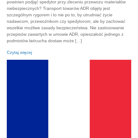
powinien podjąć spedytor przy zleceniu przewozu materiałów
niebezpiecznych? Transport towarów ADR objęty jest
szczególnym rygorem i to nie po to, by utrudniać życie
nadawcom, przewoźnikom czy spedytorom, ale by zachować
wszelkie możliwe zasady bezpieczeństwa. Nie zastosowanie
przepisów zawartych w umowie ADR, opieszałość jednego z
podmiotów łańcucha dostaw może […]
Czytaj więcej