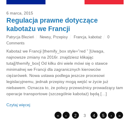
6 marca, 2015
Regulacja prawne dotyczące
kabotażu we Francji
Patrycja Blezień
Newsy
,
Przepisy
Francja
,
kabotaż
0
Comments
Kabotaż we Francji [themify_box style=”red ” ]Uwaga,
najnowsze zmiany na 2016r. znajdziesz klikając
tutaj[/themify_box] Od kilku dni wiele mówi się o stawce
minimalnej we Francji dla zagranicznych kierowców
ciężarówek. Nowa ustawa podlega jeszcze procesowi
legislacyjnemu, jednak przepisy mogą wejść w życie już
niebawem. Oznacza to, że polscy przewoźnicy prowadzący tam
operacje transportowe (szczególnie kabotaż) będą […]
Czytaj więcej
«
‹
2
3
4
5
›
»