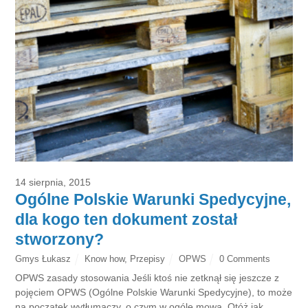
14 sierpnia, 2015
Ogólne Polskie Warunki Spedycyjne,
dla kogo ten dokument został
stworzony?
Gmys Łukasz
Know how
,
Przepisy
OPWS
0 Comments
OPWS zasady stosowania Jeśli ktoś nie zetknął się jeszcze z
pojęciem OPWS (Ogólne Polskie Warunki Spedycyjne), to może
na początek wytłumaczy, o czym w ogóle mowa. Otóż jak