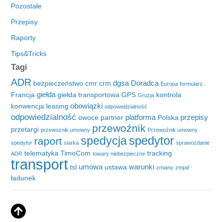
Pozostałe
Przepisy
Raporty
Tips&Tricks
Tagi
ADR
dgsa
Doradca
bezpieczeństwo
cmr
crm
Europa
formularz
giełda
Francja
giełda transportowa
GPS
kontrola
Gruzja
obowiązki
konwencja
leasing
odpoweidzialność
odpowiedzialność
platforma
przepisy
owoce
partner
Polska
przewoźnik
przetargi
przewoznik umowny
Przewoźnik umowny
spedytor
spedycja
raport
spedytor
siarka
sprawozdanie
telematyka
TimoCom
tracking
ADR
towary niebezpieczne
transport
umowa
warunki
tsl
ustawa
zmiany
zmpd
ładunek